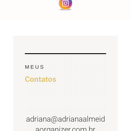
MEUS
Contatos
adriana@adrianaalmeid
a
or
ganizer.com.br